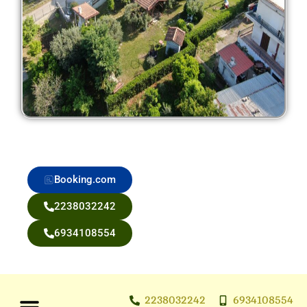
Booking.com
2238032242
6934108554
2238032242
6934108554